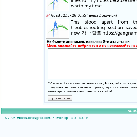
lines for my notes because the 
worth my time.
#4
Guest , 22.07.26, 06:55 (преди 2 седмици)
This stood apart from t
troubleshooting section sav
new. 강남 달토
https://gangnam
Не бъдете анонимен, използвайте акаунта си
Моля, спазвайте добрия тон и не използвайте не
*
Съгласно българското законодателство,
botevgrad.com
е длъже
предоставя на компетентните органи, при поискване, да
коментари, поместени на страниците на сайта!
за на
© 2026.
videos.botevgrad.com.
Всички права запазени.