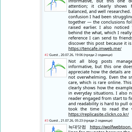
informative, but this one 
attention; it clearly shows
balanced, and well researched. 
confusion I had been struggling
together — the conclusions fol
raised earlier. I also notice
behind the what, which I really
reference I can send to frien
discover this post because it
https://tencafe.imweb.me/
#2
Guest , 20.07.26, 19:06 (преди 2 седмици)
Not all blog posts manag
informative, but this one doe
appreciate how the details are
not overwhelming. Even the sm
care, which is rare online. Thi
clearly shows how the examples
in everyday situations. I also 
reader engaged from start to f
and readability is hard to pull o
took the time to read the
https://replicasite.clickn.co.kr/
#3
Guest , 21.07.26, 05:23 (преди 2 седмици)
늑대닷컴
https://wolfwebtoon.c