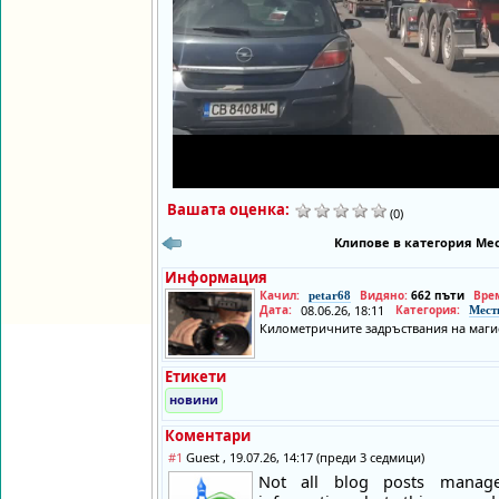
Вашата оценка:
(0)
Клипове в категория Мес
Информация
Качил:
Видяно:
662 пъти
Вре
petar68
Дата:
08.06.26, 18:11
Категория:
Мест
Километричните задръствания на магис
Етикети
новини
Коментари
#1
Guest , 19.07.26, 14:17 (преди 3 седмици)
Not all blog posts manag