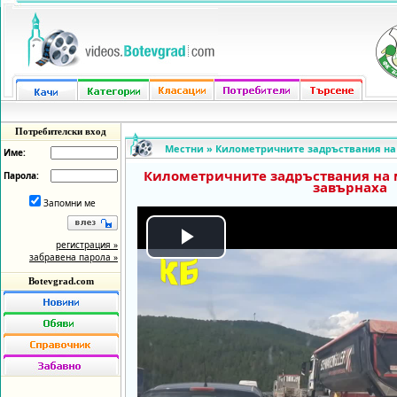
Потребителски вход
Местни
»
Километричните задръствания на 
Име:
Километричните задръствания на 
Парола:
завърнаха
Запомни ме
регистрация »
Play
забравена парола »
Botevgrad.com
Video