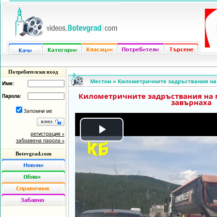
Потребителски вход
Местни
»
Километричните задръствания на 
Име:
Километричните задръствания на 
Парола:
завърнаха
Запомни ме
регистрация »
Play
забравена парола »
Botevgrad.com
Video