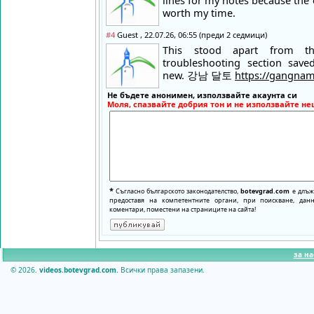
lines for my notes because the 
worth my time.
#4
Guest , 22.07.26, 06:55 (преди 2 седмици)
This stood apart from t
troubleshooting section sav
new. 강남 달토
https://gangnam
Не бъдете анонимен, използвайте акаунта си
Моля, спазвайте добрия тон и не използвайте не
*
Съгласно българското законодателство,
botevgrad.com
е длъже
предоставя на компетентните органи, при поискване, да
коментари, поместени на страниците на сайта!
за на
© 2026.
videos.botevgrad.com.
Всички права запазени.