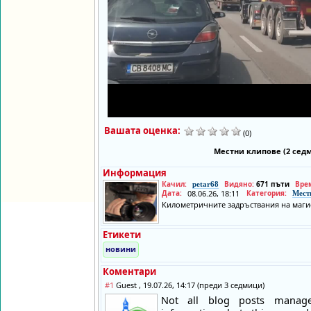
Вашата оценка:
(0)
Местни клипове (2 сед
Информация
Качил:
Видяно:
671 пъти
Вре
petar68
Дата:
08.06.26, 18:11
Категория:
Мест
Километричните задръствания на магис
Етикети
новини
Коментари
#1
Guest , 19.07.26, 14:17 (преди 3 седмици)
Not all blog posts manag