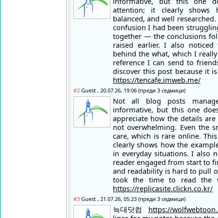
informative, but this one 
attention; it clearly shows
balanced, and well researched. 
confusion I had been struggling
together — the conclusions fol
raised earlier. I also notice
behind the what, which I really
reference I can send to frien
discover this post because it
https://tencafe.imweb.me/
#2
Guest , 20.07.26, 19:06 (преди 3 седмици)
Not all blog posts manag
informative, but this one doe
appreciate how the details are
not overwhelming. Even the sm
care, which is rare online. Thi
clearly shows how the examples
in everyday situations. I also 
reader engaged from start to f
and readability is hard to pull o
took the time to read the
https://replicasite.clickn.co.kr/
#3
Guest , 21.07.26, 05:23 (преди 3 седмици)
늑대닷컴
https://wolfwebtoon.c