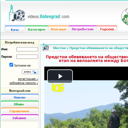
Потребителски вход
Местни
»
Предстои обявяването на обществ
Име:
Предстои обявяването на обществен
Парола:
етап на велоалеята между Бо
Запомни ме
регистрация »
Play
забравена парола »
Botevgrad.com
Video