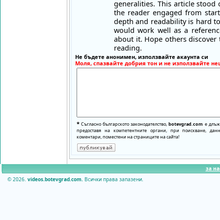
generalities. This article stoo
the reader engaged from start
depth and readability is hard to 
would work well as a referenc
about it. Hope others discover t
reading.
Не бъдете анонимен, използвайте акаунта си
Моля, спазвайте добрия тон и не използвайте не
*
Съгласно българското законодателство,
botevgrad.com
е длъже
предоставя на компетентните органи, при поискване, да
коментари, поместени на страниците на сайта!
за на
© 2026.
videos.botevgrad.com.
Всички права запазени.