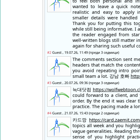
to feel both personal and in
wanted to leave a quick note
realistic and easy to apply i
smaller details were handled 
Thank you for putting this to
while still being informative. I
the reader engaged from star
well-written blogs still matter 
again for sharing such useful c
#2
Guest , 19.07.26, 11:49 (преди 3 седмици)
The comments section sent me
headers that match the content
you avoid repeating intro poi
small team a lot. 강남 호빠
htt
#3
Guest , 20.07.26, 09:36 (преди 3 седмици)
늑대닷컴
https://wolfwebtoon.cl
could forward to a client, and
order. By the end it was clear 
practice. The pacing made a lon
#4
Guest , 21.07.26, 15:43 (преди 2 седмици)
카드깡
https://card.zaemit.com
topics all week and you highlig
vague generalities. Reading th
sense of you highlight pract