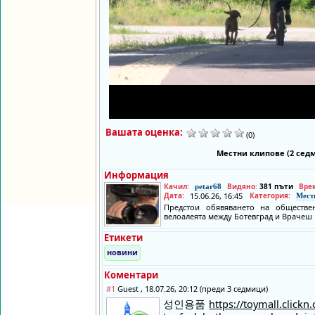
Вашата оценка:
(0)
Местни клипове (2 сед
Информация
Качил:
Видяно:
381 пъти
Вре
petar68
Дата:
15.06.26, 16:45
Категория:
Мест
Предстои обявяването на обществе
велоалеята между Ботевград и Врачеш
Етикети
новини
Коментари
#1
Guest , 18.07.26, 20:12 (преди 3 седмици)
성인용품
https://toymall.clickn.