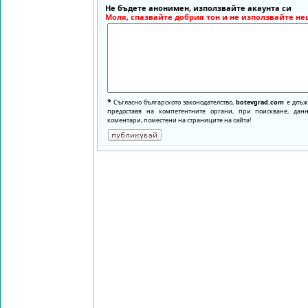
Не бъдете анонимен, използвайте акаунта си
Моля, спазвайте добрия тон и не използвайте не
*
Съгласно българското законодателство,
botevgrad.com
е длъже
предоставя на компетентните органи, при поискване, да
коментари, поместени на страниците на сайта!