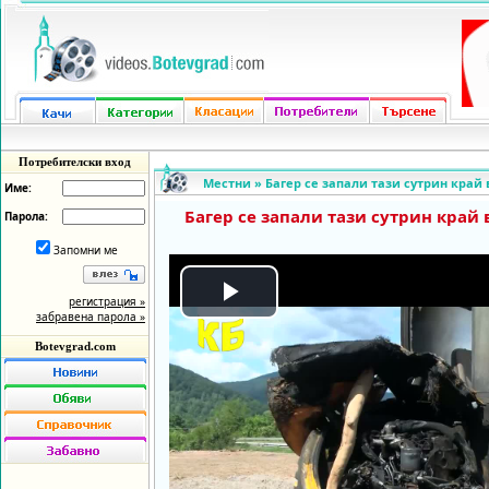
Потребителски вход
Местни
»
Багер се запали тази сутрин край
Име:
Багер се запали тази сутрин край
Парола:
Запомни ме
регистрация »
Play
забравена парола »
Botevgrad.com
Video