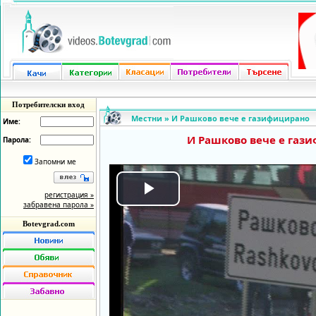
Потребителски вход
Местни
»
И Рашково вече е газифицирано
Име:
И Рашково вече е газ
Парола:
Запомни ме
регистрация »
Play
забравена парола »
Botevgrad.com
Video