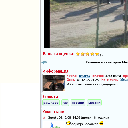
Вашата оценка:
(5)
Клипове в категория Мес
Информация
Качил:
Видяно:
4768 пъти
Вр
petar68
Дата:
01.12.08, 21:28
Категория:
Мест
И Рашково вече е газифицирано
Етикети
рашково
газ
новини
местни
Коментари
#1
Guest , 02.12.08, 14:38 (преди 18 години)
dojivqh i do4akah