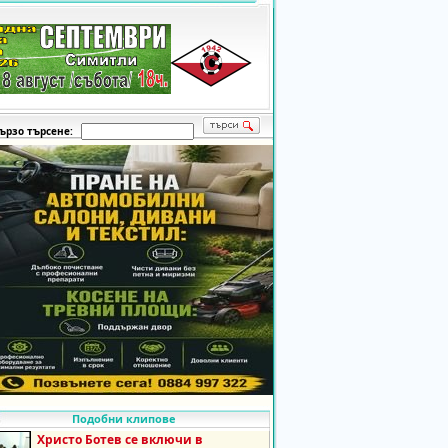
ързо търсене:
Подобни клипове
Христо Ботев се включи в