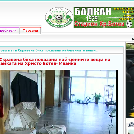
Б
ърви път в Скравена бяха показани най-ценните вещи..
 Скравена бяха показани най-ценните вещи на
айката на Христо Ботев- Иванка
o