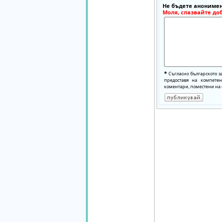
Не бъдете анонимен
Моля, спазвайте до
*
Съгласно българското з
предоставя на компете
коментари, поместени на 