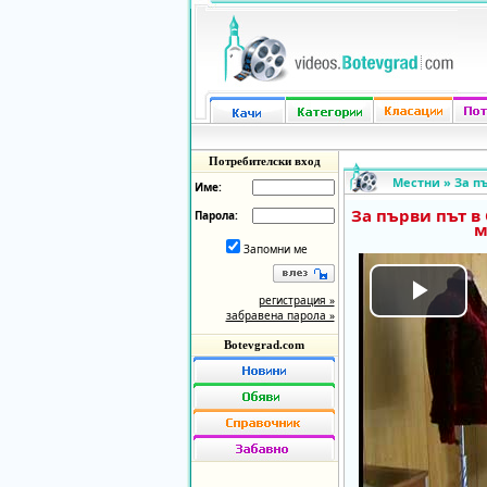
Потребителски вход
Местни
»
За п
Име:
За първи път в
Парола:
м
Запомни ме
регистрация »
Play
забравена парола »
Botevgrad.com
Vide