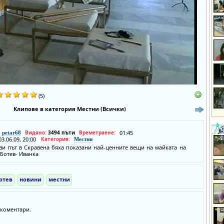
(5)
Клипове в категория Местни (Всички)
Видяно:
3494 пъти
Времетраене:
01:45
petar68
03.06.09, 20:00
Категория:
Местни
ви път в Скравена бяха показани най-ценните вещи на майката на
 Ботев- Иванка
отев
новини
местни
коментари.