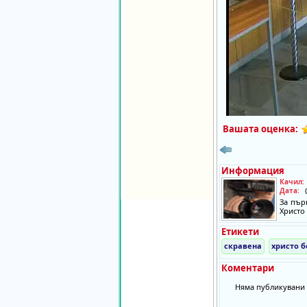
Вашата оценка:
Информация
Качил:
Дата:
За пър
Христо
Етикети
скравена
христо б
Коментари
Няма публикувани 