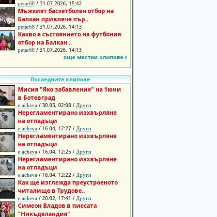
/ 31.07.2026, 15:42
petar68
Мъжкият баскетболен отбор на
Балкан привлече пър..
/ 31.07.2026, 14:13
petar68
Какво е състоянието на футбония
отбор на Балкан ..
/ 31.07.2026, 14:13
petar68
още местни клипове
Последните клипове
Мисия "Яко забавление" на 1юни
в Ботевград
/ 30.05, 02:08 /
e.acheva
Други
Нерегламентирано изхвърляне
на отпадъци
/ 16.04, 12:27 /
e.acheva
Други
Нерегламентирано изхвърляне
на отпадъци
/ 16.04, 12:25 /
e.acheva
Други
Нерегламентирано изхвърляне
на отпадъци
/ 16.04, 12:22 /
e.acheva
Други
Как ще изглежда преустроеното
читалище в Трудове..
/ 20.02, 17:41 /
e.acheva
Други
Симеон Владов в пиесата
"Никъделандия"