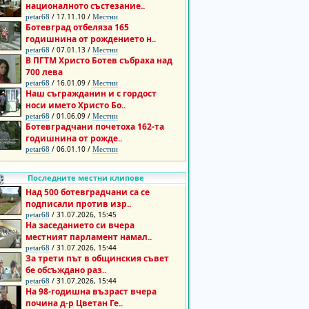
националното състезание..
/ 17.11.10 /
petar68
Местни
Ботевград отбеляза 165
годишнина от рождението н..
/ 07.01.13 /
petar68
Местни
В ПГТМ Христо Ботев събраха над
700 лева
/ 16.01.09 /
petar68
Местни
Наш съгражданин и с гордост
носи името Христо Бо..
/ 01.06.09 /
petar68
Местни
Ботевградчани почетоха 162-та
годишнина от рожде..
/ 06.01.10 /
petar68
Местни
Последните местни клипове
Над 500 ботевградчани са се
подписали против изр..
/ 31.07.2026, 15:45
petar68
На заседанието си вчера
местният парламент намал..
/ 31.07.2026, 15:44
petar68
За трети път в общинския съвет
бе обсъждано раз..
/ 31.07.2026, 15:44
petar68
На 98-годишна възраст вчера
почина д-р Цветан Ге..