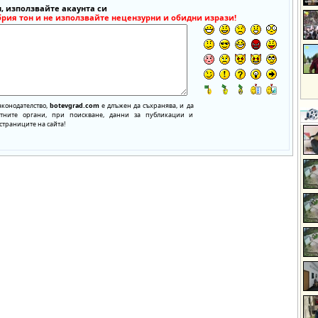
, използвайте акаунта си
брия тон и не използвайте нецензурни и обидни изрази!
аконодателство,
botevgrad.com
е длъжен да съхранява, и да
нтните органи, при поискване, данни за публикации и
страниците на сайта!