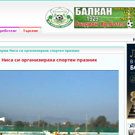
Б
ирма Ниса си организираха спортен празник
 Ниса си организираха спортен празник
o