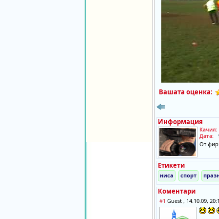
Вашата оценка:
Информация
Качил:
Дата:
От фир
Етикети
ниса
спорт
праз
Коментари
#1
Guest , 14.10.09, 20