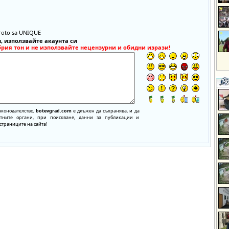
oroto sa UNIQUE
, използвайте акаунта си
брия тон и не използвайте нецензурни и обидни изрази!
аконодателство,
botevgrad.com
е длъжен да съхранява, и да
нтните органи, при поискване, данни за публикации и
страниците на сайта!