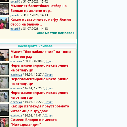
/ 31.07.2026, 15:42
petar68
Мъжкият баскетболен отбор на
Балкан привлече пър..
/ 31.07.2026, 14:13
petar68
Какво е състоянието на футбония
отбор на Балкан ..
/ 31.07.2026, 14:13
petar68
още местни клипове
Последните клипове
Мисия "Яко забавление" на 1юни
в Ботевград
/ 30.05, 02:08 /
e.acheva
Други
Нерегламентирано изхвърляне
на отпадъци
/ 16.04, 12:27 /
e.acheva
Други
Нерегламентирано изхвърляне
на отпадъци
/ 16.04, 12:25 /
e.acheva
Други
Нерегламентирано изхвърляне
на отпадъци
/ 16.04, 12:22 /
e.acheva
Други
Как ще изглежда преустроеното
читалище в Трудове..
/ 20.02, 17:41 /
e.acheva
Други
Симеон Владов в пиесата
"Никъделандия"