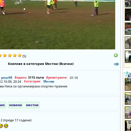
(5)
Клипове в категория Местни (Всички)
Видяно:
3115 пъти
Времетраене:
01:10
petar68
12.10.09, 20:24
Категория:
Местни
ма Ниса си организираха спортен празник
ник
новини
местни
:12 (преди 17 години)