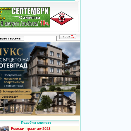
ързо търсене:
Подобни клипове
Ромски празник-2023