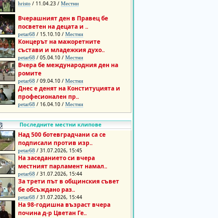
/ 11.04.23 /
hristo
Местни
Вчерашният ден в Правец бе
посветен на децата и ..
/ 15.10.10 /
petar68
Местни
Концерът на мажоретните
състави и младежкия духо..
/ 05.04.10 /
petar68
Местни
Вчера бе международния ден на
ромите
/ 09.04.10 /
petar68
Местни
Днес е денят на Конституцията и
професионален пр..
/ 16.04.10 /
petar68
Местни
Последните местни клипове
Над 500 ботевградчани са се
подписали против изр..
/ 31.07.2026, 15:45
petar68
На заседанието си вчера
местният парламент намал..
/ 31.07.2026, 15:44
petar68
За трети път в общинския съвет
бе обсъждано раз..
/ 31.07.2026, 15:44
petar68
На 98-годишна възраст вчера
почина д-р Цветан Ге..