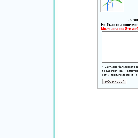
tia s h
Не бъдете анонимен
Моля, спазвайте до
*
Съгласно българското з
предоставя на компете
коментари, поместени на 