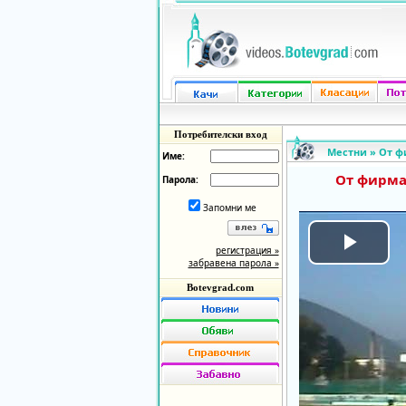
Потребителски вход
Местни
»
От ф
Име:
От фирма
Парола:
Запомни ме
регистрация »
Play
забравена парола »
Botevgrad.com
Vide