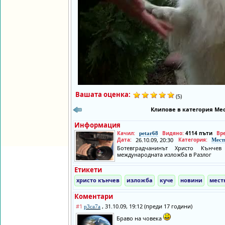
Вашата оценка:
(5)
Клипове в категория Мес
Информация
Качил:
Видяно:
4114 пъти
Вр
petar68
Дата:
26.10.09, 20:30
Категория:
Мест
Ботевградчанинът Христо Кънче
международната изложба в Разлог
Етикети
христо кънчев
изложба
куче
новини
мест
Коментари
#1
, 31.10.09, 19:12 (преди 17 години)
p3ca7a
Браво на човека