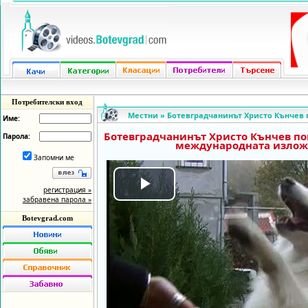
Потребителски вход
Местни
»
Ботевградчанинът Христо Кънчев п
Име:
Ботевградчанинът Христо Кънчев пок
Парола:
международната изложб
Запомни ме
регистрация »
Play
забравена парола »
Botevgrad.com
Video