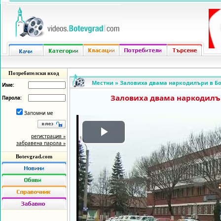
Потребителски вход
Местни
»
Заловиха двама наркодилъри в Б
Име:
Заловиха двама наркодилъ
Парола:
Запомни ме
регистрация »
Play
забравена парола »
Botevgrad.com
Video