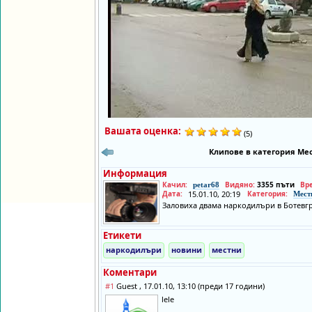
Вашата оценка:
(5)
Клипове в категория Мес
Информация
Качил:
Видяно:
3355 пъти
Вр
petar68
Дата:
15.01.10, 20:19
Категория:
Мест
Заловиха двама наркодилъри в Ботевг
Етикети
наркодилъри
новини
местни
Коментари
#1
Guest , 17.01.10, 13:10 (преди 17 години)
lele