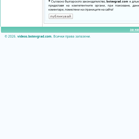
*
Съгласно българското законодателство,
botevgrad.com
е длъже
предоставя на компетентните органи, при поискване, да
коментари, поместени на страниците на сайта!
за на
© 2026.
videos.botevgrad.com.
Всички права запазени.