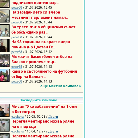
подписали против изр..
/ 31.07.2026, 15:45
petar68
На заседанието си вчера
местният парламент намал..
/ 31.07.2026, 15:44
petar68
За трети път в общинския съвет
бе обсъждано раз..
/ 31.07.2026, 15:44
petar68
На 98-годишна възраст вчера
почина д-р Цветан Ге..
/ 31.07.2026, 15:42
petar68
Мъжкият баскетболен отбор на
Балкан привлече пър..
/ 31.07.2026, 14:13
petar68
Какво е състоянието на футбония
отбор на Балкан ..
/ 31.07.2026, 14:13
petar68
още местни клипове
Последните клипове
Мисия "Яко забавление" на 1юни
в Ботевград
/ 30.05, 02:08 /
e.acheva
Други
Нерегламентирано изхвърляне
на отпадъци
/ 16.04, 12:27 /
e.acheva
Други
Нерегламентирано изхвърляне