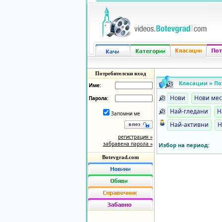
Потребителски вход
Класации » По
Име:
Нови
Нови ме
Парола:
Най-гледани
Н
Запомни ме
Най-активни
Н
регистрация »
забравена парола »
Избор на период:
Botevgrad.com