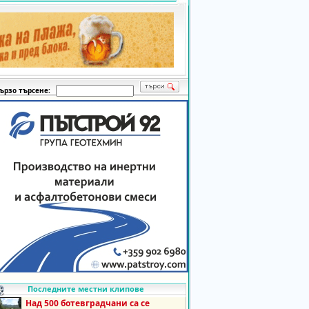
ързо търсене:
Последните местни клипове
Над 500 ботевградчани са се