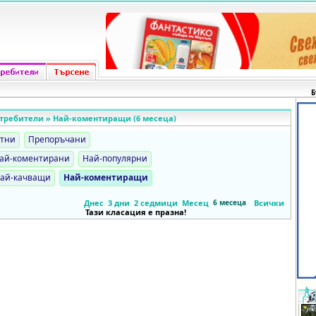
Б
требители » Най-коментиращи (6 месеца)
стни
Препоръчани
ай-коментирани
Най-популярни
ай-качващи
Най-коментиращи
Днес
3 дни
2 седмици
Месец
6 месеца
Всички
Тази класация е празна!