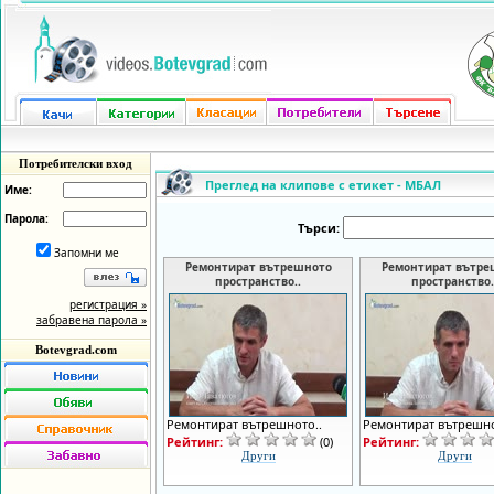
Потребителски вход
Преглед на клипове с етикет - МБАЛ
Име:
Парола:
Търси:
Запомни ме
Ремонтират вътрешното
Ремонтират вътре
пространство..
пространство.
регистрация »
забравена парола »
Botevgrad.com
Ремонтират вътрешното..
Ремонтират вътрешно
Рейтинг:
(0)
Рейтинг:
Други
Други