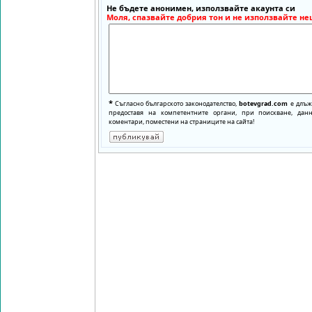
Не бъдете анонимен, използвайте акаунта си
Моля, спазвайте добрия тон и не използвайте не
*
Съгласно българското законодателство,
botevgrad.com
е длъже
предоставя на компетентните органи, при поискване, да
коментари, поместени на страниците на сайта!