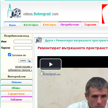
Потребителски вход
Други
»
Ремонтират вътрешното пространст
Име:
Ремонтират вътрешното пространст
Парола:
Запомни ме
регистрация »
Play
забравена парола »
Botevgrad.com
Video