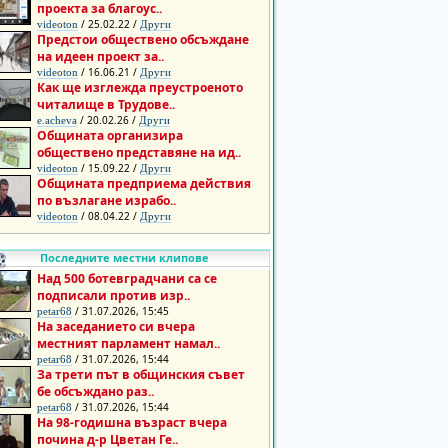
проекта за благоус..
/ 25.02.22 /
videoton
Други
Предстои обществено обсъждане
на идеен проект за..
/ 16.06.21 /
videoton
Други
Как ще изглежда преустроеното
читалище в Трудове..
/ 20.02.26 /
e.acheva
Други
Общината организира
обществено представяне на ид..
/ 15.09.22 /
videoton
Други
Общината предприема действия
по възлагане израбо..
/ 08.04.22 /
videoton
Други
Последните местни клипове
Над 500 ботевградчани са се
подписали против изр..
/ 31.07.2026, 15:45
petar68
На заседанието си вчера
местният парламент намал..
/ 31.07.2026, 15:44
petar68
За трети път в общинския съвет
бе обсъждано раз..
/ 31.07.2026, 15:44
petar68
На 98-годишна възраст вчера
почина д-р Цветан Ге..