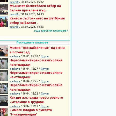
/ 31.07.2026, 15:42
petar68
Мъжкият баскетболен отбор на
Балкан привлече пър..
/ 31.07.2026, 14:13
petar68
Какво е състоянието на футбония
отбор на Балкан ..
/ 31.07.2026, 14:13
petar68
още местни клипове
Последните клипове
Мисия "Яко забавление" на 1юни
в Ботевград
/ 30.05, 02:08 /
e.acheva
Други
Нерегламентирано изхвърляне
на отпадъци
/ 16.04, 12:27 /
e.acheva
Други
Нерегламентирано изхвърляне
на отпадъци
/ 16.04, 12:25 /
e.acheva
Други
Нерегламентирано изхвърляне
на отпадъци
/ 16.04, 12:22 /
e.acheva
Други
Как ще изглежда преустроеното
читалище в Трудове..
/ 20.02, 17:41 /
e.acheva
Други
Симеон Владов в пиесата
"Никъделандия"