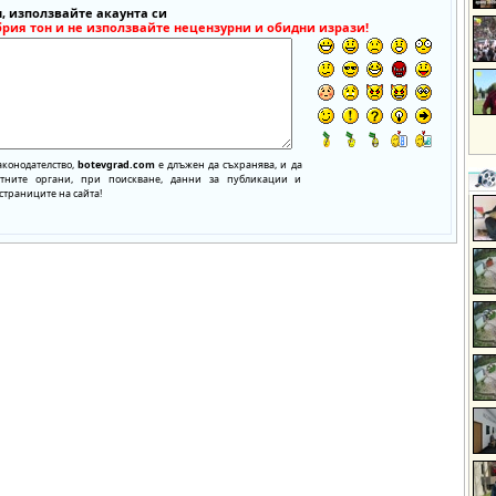
, използвайте акаунта си
брия тон и не използвайте нецензурни и обидни изрази!
аконодателство,
botevgrad.com
е длъжен да съхранява, и да
нтните органи, при поискване, данни за публикации и
страниците на сайта!