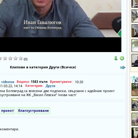
(0)
Клипове в категория Други (Всички)
Видяно:
1583 пъти
Времетраене:
10:20
videoton
11.03.22, 14:14
Категория:
Други
на Ботевград са внесени две подписки, свързани с идейния проект
оустрояване на ЖК „Васил Левски“ /нова част/
 проект
благоустрояване
коментари.