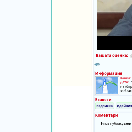
Вашата оценка:
Информация
Качил:
Дата:
В Общи
за благ
Етикети
подписка
идейния
Коментари
Няма публикувани 