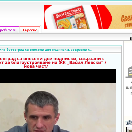
Б
на Ботевград са внесени две подписки, свързани с..
евград са внесени две подписки, свързани с
т за благоустрояване на ЖК „Васил Левски“ /
нова част/
o