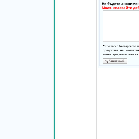
Не бъдете анонимен
Моля, спазвайте до
*
Съгласно българското з
предоставя на компете
коментари, поместени на 