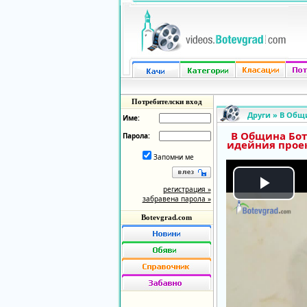
Потребителски вход
Други
»
В Общи
Име:
В Община Бот
Парола:
идейния проек
Запомни ме
регистрация »
Play
забравена парола »
Botevgrad.com
Vide