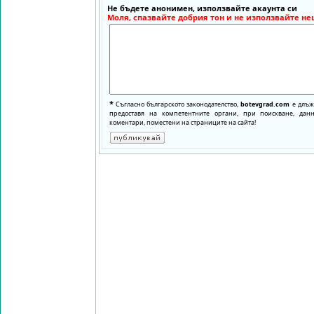
Не бъдете анонимен, използвайте акаунта си
Моля, спазвайте добрия тон и не използвайте не
*
Съгласно българското законодателство,
botevgrad.com
е длъже
предоставя на компетентните органи, при поискване, да
коментари, поместени на страниците на сайта!