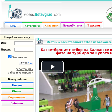
Потребителски вход
Местни
»
Баскетболният отбор на Балкан се
Име:
Баскетболният отбор на Балкан се 
Парола:
фаза на турнира за Купата 
Запомни ме
регистрация »
Play
забравена парола »
Botevgrad.com
Video