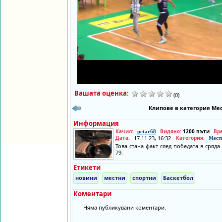
Вашата оценка:
(0)
Клипове в категория Мес
Информация
Качил:
Видяно:
1200 пъти
Вр
petar68
Дата:
17.11.23, 16:32
Категория:
Мест
Това стана факт след победата в сряда
79.
Етикети
новини
местни
спортни
Баскетбол
Коментари
Няма публикувани коментари.