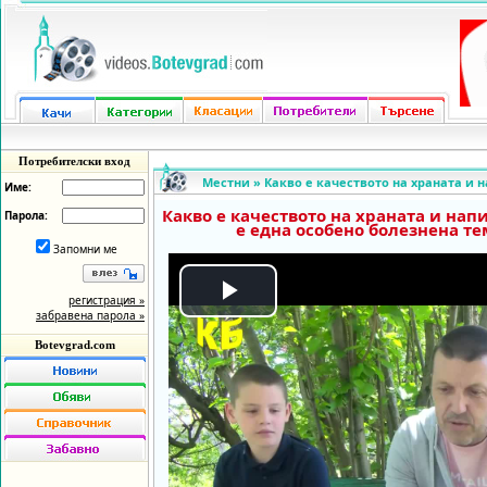
Потребителски вход
Местни
»
Какво е качеството на храната и н
Име:
Какво е качеството на храната и нап
Парола:
е една особено болезнена те
Запомни ме
регистрация »
Play
забравена парола »
Botevgrad.com
Video