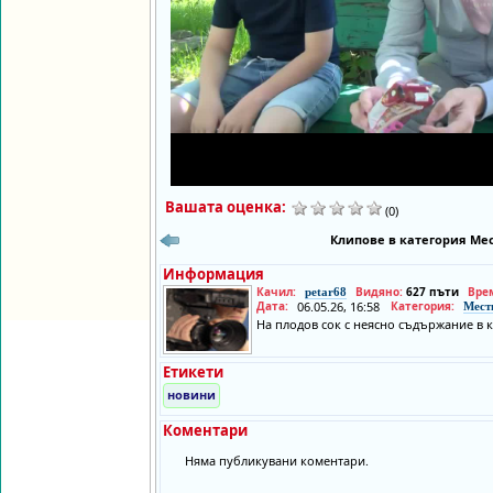
Вашата оценка:
(0)
Клипове в категория Мес
Информация
Качил:
Видяно:
627 пъти
Вре
petar68
Дата:
06.05.26, 16:58
Категория:
Мест
На плодов сок с неясно съдържание в к
Етикети
новини
Коментари
Няма публикувани коментари.