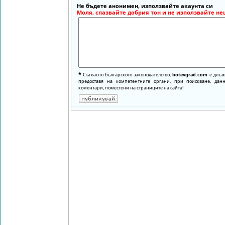
Не бъдете анонимен, използвайте акаунта си
Моля, спазвайте добрия тон и не използвайте не
*
Съгласно българското законодателство,
botevgrad.com
е длъже
предоставя на компетентните органи, при поискване, да
коментари, поместени на страниците на сайта!