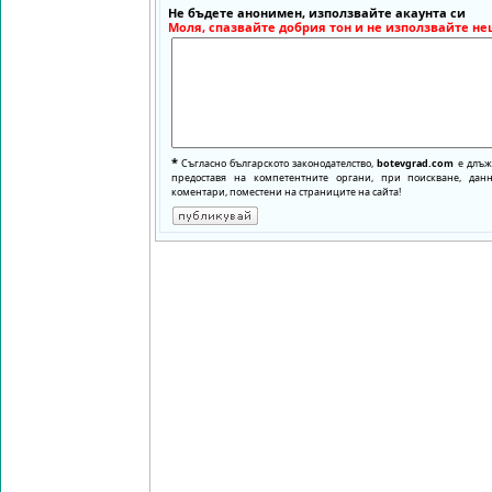
Не бъдете анонимен, използвайте акаунта си
Моля, спазвайте добрия тон и не използвайте не
*
Съгласно българското законодателство,
botevgrad.com
е длъже
предоставя на компетентните органи, при поискване, да
коментари, поместени на страниците на сайта!