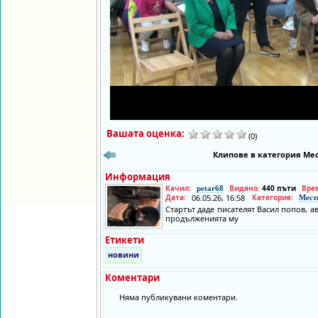
Вашата оценка:
(0)
Клипове в категория Мес
Информация
Качил:
Видяно:
440 пъти
Вре
petar68
Дата:
06.05.26, 16:58
Категория:
Мест
Стартът даде писателят Васил попов, 
продълженията му
Етикети
новини
Коментари
Няма публикувани коментари.