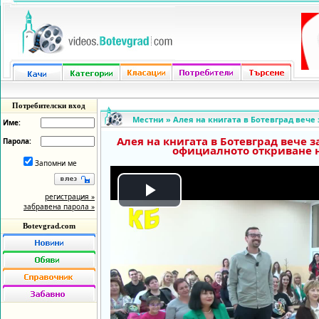
Потребителски вход
Местни
»
Алея на книгата в Ботевград вече 
Име:
Алея на книгата в Ботевград вече 
Парола:
официалното откриване 
Запомни ме
регистрация »
Play
забравена парола »
Botevgrad.com
Video