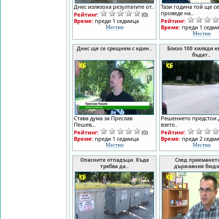
Днес излязоха резултатите от..
Тази година той ще се
проведе на..
Рейтинг:
(0)
Време:
преди 1 седмица
Рейтинг:
Време:
преди 1 седм
Местни
Местни
Днес ще се срещнем с един..
Близо 100 хиляди е
бъдат..
Става дума за Преслав
Решението предстои 
Пешев,..
взето..
Рейтинг:
(0)
Рейтинг:
Време:
преди 1 седмица
Време:
преди 2 седм
Местни
Местни
Опасните отпадъци. Къде
След приеманет
трябва да..
държавния бюдж