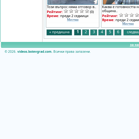
Този въпрос няма отговор в..
Каква е готовността н
община..
Рейтинг:
(0)
Време:
преди 2 седмици
Рейтинг:
Време:
преди 2 седм
Местни
Местни
1
2
3
4
5
6
« предишна
следва
за на
© 2026.
videos.botevgrad.com.
Всички права запазени.