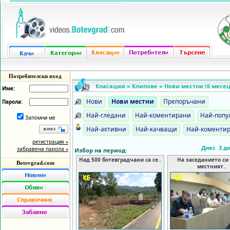
Потребителски вход
Класации » Клипове » Нови местни (6 месец
Име:
Нови
Нови местни
Препоръчани
Парола:
Най-гледани
Най-коментирани
Най-попу
Запомни ме
Най-активни
Най-качващи
Най-коменти
регистрация »
Днес
3 д
забравена парола »
Избор на период:
Над 500 ботевградчани са се..
На заседанието си
Botevgrad.com
местният..