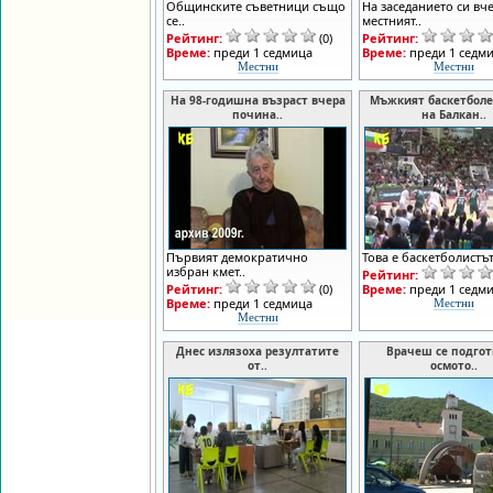
Общинските съветници също
На заседанието си вч
се..
местният..
Рейтинг:
(0)
Рейтинг:
Време:
преди 1 седмица
Време:
преди 1 седм
Местни
Местни
На 98-годишна възраст вчера
Мъжкият баскетболе
почина..
на Балкан..
Първият демократично
Това е баскетболистът 
избран кмет..
Рейтинг:
Рейтинг:
(0)
Време:
преди 1 седм
Време:
преди 1 седмица
Местни
Местни
Днес излязоха резултатите
Врачеш се подгот
от..
осмото..