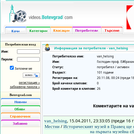
Потребителски вход
Информация за потребителя - van_helsing
Име:
Потребителско име:
van_helsing
Парола:
Име:
Господин проф. Ейбраха
Статус:
потребител / активен
Запомни ме
Възраст:
101 години
Регистриран на:
20.11.08, 00:24 (преди 1
регистрация »
Брой качени клипове:
0
забравена парола »
Брой коментари в клипове:
26
Botevgrad.com
Коментарите на van
, 15.04.2011, 23:33:05 (преди 16 
van_helsing
/
Местни
Историческият музей в Правец ще 
на първата музейна сб