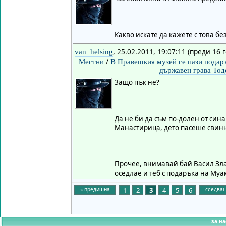
Какво искате да кажете с това б
, 25.02.2011, 19:07:11 (преди 16 
van_helsing
/
Местни
В Правешкия музей се пази подар
държавен грава То
Защо пък не?
Да не би да съм по-долен от син
Манастирица, дето пасеше свинь
Прочее, внимавай бай Васил Зла
оседлае и теб с подаръка на Муа
« предишна
1
2
3
4
5
6
следващ
за на