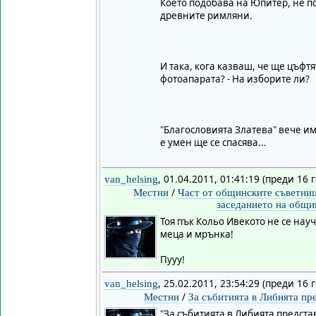
Което подобава на Юпитер, не по
древните римляни.
И така, кога казваш, че ще цъфтя
фотоапарата? - На изборите ли?
"Благословията Златева" вече им
е умен ще се спасява...
, 01.04.2011, 01:41:19 (преди 16 
van_helsing
/
Местни
Част от общинските съветниц
заседанието на общи
Тоя пък Кольо Ивекото не се науч
меца и мрънка!
Пууу!
, 25.02.2011, 23:54:29 (преди 16 
van_helsing
/
Местни
За събитията в Либията пр
"За събитията в Либията предста